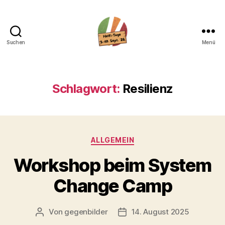
Suchen
Menü
Hemen
Schlagwort:
Resilienz
Kategorien
ALLGEMEIN
Workshop beim System
Change Camp
Von
gegenbilder
14. August 2025
Beitragsautor
Veröffentlichungsdatum